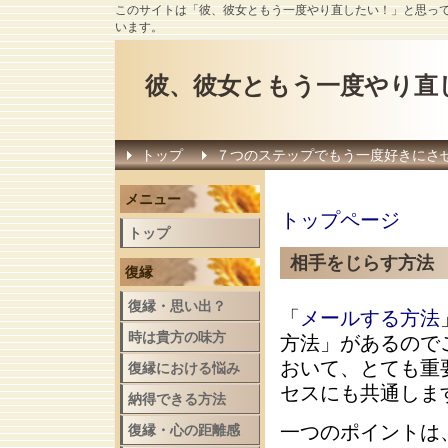
このサイトは「彼、彼女ともう一度やり直したい！」と思っ
います。
彼、彼女ともう一度やり直
トップ
７つのステップでもう一度好きにさ
メニュー
トップページ
トップ
相手をじらす方法
復縁
復縁・思い出？
「
メールする方法
時は貴方の味方
方法
」があるので
おいて、とても重
復縁における悩み
セスにも共通しま
納得できる方法
一つのポイントは
復縁・心の距離感