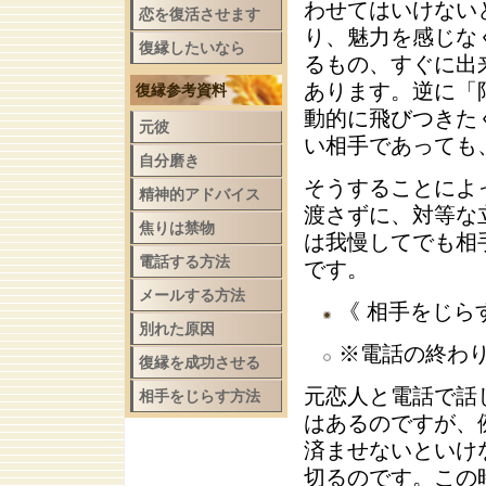
わせてはいけない
恋を復活させます
り、魅力を感じな
復縁したいなら
るもの、すぐに出
あります。逆に「
復縁参考資料
動的に飛びつきた
元彼
い相手であっても
自分磨き
そうすることによ
精神的アドバイス
渡さずに、対等な
焦りは禁物
は我慢してでも相
電話する方法
です。
メールする方法
《 相手をじら
別れた原因
※電話の終わ
復縁を成功させる
元恋人と電話で話
相手をじらす方法
はあるのですが、
済ませないといけ
切るのです。この